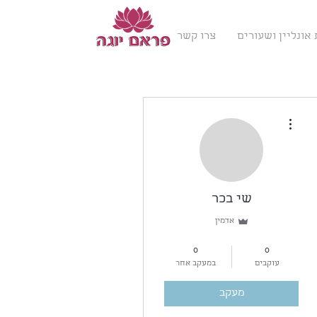
אונליין ושעורים
צרו קשר
More actions
שי בכר
אדמין
בדרך להיות מורה
+
4
0
0
עוקבים
במעקב אחר
מעקב