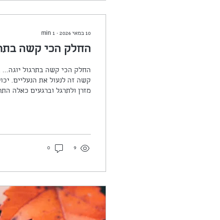
10 במאי 2026
∙
1
min
החלק הכי קשה בתרג
החלק הכי קשה בתרגול יוגה... 
קשה זה לנעול את הנעליים. יכו
מזרן ולתרגל וברגעים כאלה התר
כשלא ממש בא לך. על האדם שאת
את.ה עדיין שם וזה מה שמחזק 
פעם לא התבאסתי שפתחתי מזרן 
ההתחלה הייתה חסרת חשק. מכיר
מפנה היה קורס...
0
9