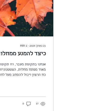
21 באוק׳ 2025
∙
2
min
כיצד להמנע ממחלות
אנחנו בתקופת מעבר, וזו תקופה
ששומרות עלינו נגיע מוכנים כך
תזונה, התנהלות ותרגול היוגה 
ולקרוא בעיון אחר כך. על פי היוגה והאיורוודה האלמנט של התקופה הזו הוא...
0
17