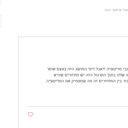
של פראם יוגה
בי מדיטציה 'דאבל דיפ' המושג הזה בעצם אומר
 שלנו בתוך התרגול הזה יש מחזורים שהיא
בור בין המחזורים זה מה שמעמיק את המדיטציה.
וגמא, היום שמתי שעון ל 40 דקות של מדיטציה. כמו תמיד בהתחלה הייתי קצת
, ואחרי זמן מה ממש רכבתי על הגל, הייתי נוכח
וממוקד בתרגול שלי. אחרי בערך 25 דקות "נגמרה לי המדיטציה", וזה רגע ממש
אוקיי עד כאן יאללה נמשיך ביום שלי'. וזה היה