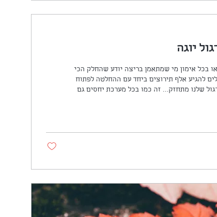
ול יוגה
או בכל אימון מי שמתאמן בריצה יודע שהחלק הכי
לים להגיע אלף תירוצים ביחד עם ההחלטה לפתוח
גול שלנו מתחזק... זה כמו בכל מערכת יחסים גם
.ה חי איתו בכל זאת גם כשלא נעים ומושלם,
ומעמיק את מערכת היחסים ומעבר לכך, אישית אף
לתרגול... תמיד קרה לי שם משהו טוב גם אם
ים את זה? אחד הדברים שהיו עבורי נקודת