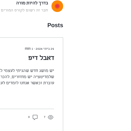
בדרך להיות מורה
חבר זה רשום לקורס המורים 
Posts
24 ביוני 2026
∙
1
min
דאבל דיפ
יש מושג חדש שהגיתי לעצמי לג
שלמדיטציה יש מחזורים, להכרה
עוברת וכאשר אנחנו לומדים לע
לד
מפוזר ולאט לאט התחלתי להתמקד
חשוב. הייתי יכול לבחור להגיד '
בסדר. ...
0
7