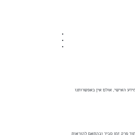
עים סבירים לשמירה על המידע האישי, אולם אין באפשרותנו
תוך פרק זמן סביר ובהתאם להוראות