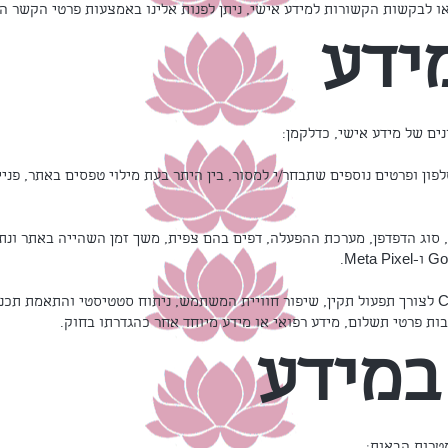
 או לבקשות הקשורות למידע אישי, ניתן לפנות אלינו באמצעות פרטי הקשר ה
ידע
נים של מידע אישי, כדלקמן:
לפון ופרטים נוספים שתבחר/י למסור, בין היתר בעת מילוי טפסים באתר, פנ
מידע טכני וסטטיסטי כגון כתובת IP, סוג הדפדפן, מערכת ההפעלה, דפים בהם צפית, משך זמן השהייה
רבות פרטי תשלום, מידע רפואי או מידע מיוחד אחר כהגדרתו בחוק.
במידע