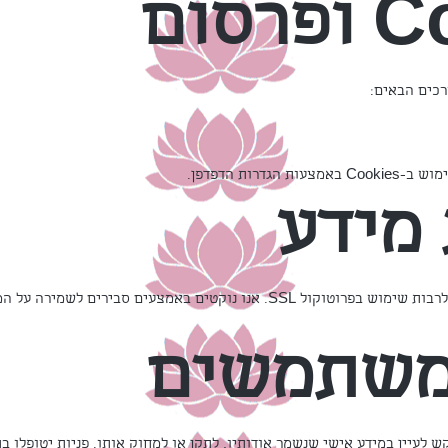
סום
דרות הדפדפן.
מידע
האתר מאובטח באמצעים מקובלים, לרבות שימוש בפרוטוקול SSL. אנו נוקטים באמצ
 משתמשים
עיין במידע אישי שנשמר אודותיו, לתקן או למחוק אותו. פניות יטופלו ב