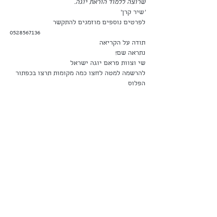
שרוצה ללמוד הוראת יוגה.
'
שיר קרן'
לפרטים נוספים מוזמנים להתקשר 
0528567136
תודה על הקריאה
נתראה שם!
שי וצוות פראם יוגה ישראל
להרשמה למטה לחצו כמה מקומות תרצו בכפתור 
הפלוס
תשלום
המכירה הסתיימה
סוג כרטיס
הרשמה לריטריט
מחיר