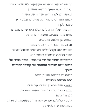
כך מה שכתוב בכתבים העתיקים לא נשאר בגדר 
תאוריה אלא הופך לחוויה אישית. 
וכאשר יש לנו חוויה ישירה של משהו
אנחנו מתחילים להיות מעמיקים ובעל ידע
מעבר לכך:
התוצאה של התרגולים הללו היא שהם נוגעים 
במערכת העצבים, ומשאירים אותה
רגועה אך מלאה באנרגיה 
זה בעצמו כבר ריפוי בפני עצמו
בסופש הזה נקבל כלים פשוטים שנוכל לשלב 
בתוך כל תרגול שלנו באשר הוא
הריטריט יועבר על ידי שי בכר - מורה בכיר של 
פראם יוגה ישראל והמנהל של קורסי המורים 
בארץ
מוזמנים לחוויה משנת חיים
כמה פרטים טכניים
ימים 
- שישי-שבת מחמש עד חמש
לינה
 - באוהלים או בתוך מתחם התרגול
(יש מזרנים)
אוכל 
- כלול בריטריט - ארוחות פשוטות ומזינות
עלות
 450 שח למשתתף