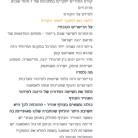
קורס המורים יתקיים במתכונת של 7 סופי שבוע 
מרוכזים
למידע על הקורס 
לחצו כאן למעבר לאתר הקורס
על הריטריט הנוכחי:
מוזמנים לשישי שבת ב'ימה' - מתחם הסדנאות של 
פראם יוגה ישראל
ביום הזה נשהה יחד ונתרגל במקום המיוחד הזה 
שהוא כמו אשראם קטן
סדר היום ינוע בין תרגולי יוגה, מדיטציה, סטסנג 
ושיחות עומק, ושירה משותפת. 
מה נלמד?
בריטריט הזה נלמד שיטות לטיהור מערכות 
הערוצים והגוף שמכינות אותו לאסאנה
נלמד את השיטה הסדורה של היוגה לטיהור 
האוויר העודף 
כולנו נמצאים בעודף אוויר - ההוכחה לכך היא 
חשיבת היתר והלחץ שהחברה שלנו מאופיינת בה
כאשר האוויר העודף מסולק באופן טבעי יש 
זרימה בערוצי האנרגיה ובזמן תרגול האסאנה יש 
אפשרות לכל אסאנה באמת למלא את התפקיד 
הספציפי שיועד לה