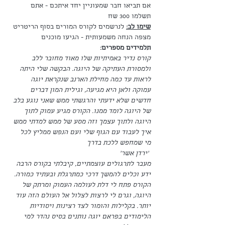
אם תביאו חבר שמעוניין יחד איתכם - אתם 
תשלמו 300 שח
שימו לב:
 לנרשמים לקורס המורים בסוף הריטריט 
מצפה הנחה משמעותית - הגיעו מוכנים
תלמידים מספרים:
קורס נדיר באמיתיות שלו מאוד מחובר ללב 
ולמסורת העתיקה של היוגה. הבקשה שלי היתה 
לראות עד כמה מחילת הארנב שנקראת יוגה 
עמוקה ולאן היא מגיעה, וגילית המון דברים 
חדשים שלא ידעתי והרגשתי ממש שאני נוגע בלב 
של היוגה לומד ממנו. הקורס מגיע עמוק לתוך 
היוגה ולתוך עצמך וזה מסע של ממש למדתי ממש 
איך לעבוד עם הגוף שלי ועם הנפש ממליץ לכל 
מי שמחפש ללכת בדרך
 'ירדן אשר'
מעבר לתרגולים עוצמתיים, קיבלתי בקורס הרבה 
ידע וכלים להמשך דרכי כמתרגלת ובעתיד כמורה. 
הקורס פתח לי דלת לעולמה העמוק ומרתק של 
היוגה, וגרם לי לרצות לצלול אל העולם הזה עוד 
יותר. בקלילות והומור לצד רצינות ויסודיות 
הלימודים בפראם יוגה נותנים בסיס נהדר למי 