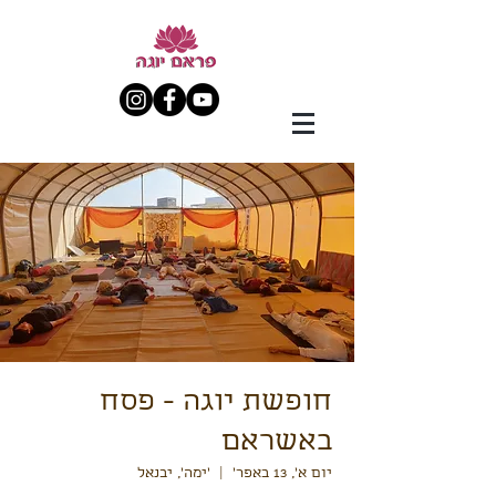
חופשת יוגה - פסח
באשראם
יום א׳, 13 באפר׳
  |  
'ימה', יבנאל