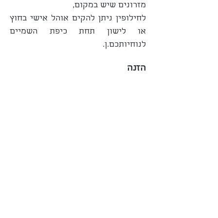
מזרונים שיש במקום, 
לחילופין ניתן להקים אוהל אישי בחוץ 
או לישון תחת כיפת השמיים 
לנוחיותכם.ן.
הזנה
נבשל יחד ארוחות צמחוניות וצבעוניות 
על טהרת האיורוודה שיזינו אותנו 
ויתמכו את התרגול שלנו. 
אם יש אלרגיות/רגישויות מסויימות 
למזון נא לעדכן בטופס ההרשמה. 
נהלי האשראם
כדי שהאשראם יישאר מרחב נעים 
ומאפשר חיבור פנימי, חשוב שכל אחד 
ייקח חלק בשמירה על האיכות 
הייחודית של המקום, מתוך כוונה 