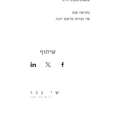
0526789418 הדס
נתראה שם
שי וצוות פראם יוגה
שיתוף
שי בכר
052-8567136
הרשמו לרשימת