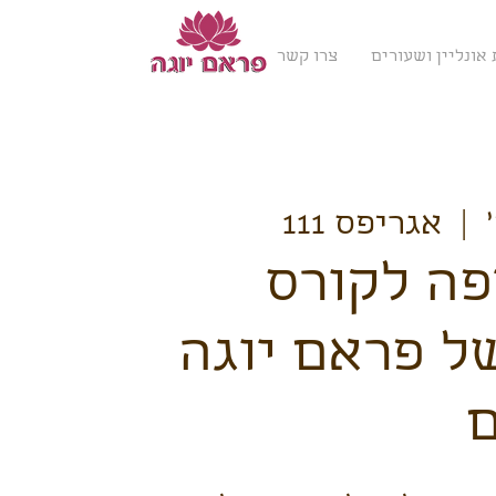
אונליין ושעורים
צרו קשר
  |  
אגריפס 111
ה לקורס
ל פראם יוגה
ם