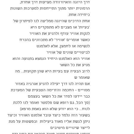
דרך היוגה והאיורוודה מציעות דרך אחרת, 
הרמונית יותר מתוך התייחסות למערכות השונות 
כיחידה אחת. 
אחת הדרכים שהיוגה ממליצה לנו לפיתרון של 
'בעיות' או מצבים לא מתפקדים היא 
לנקות אוויר עודף ולהניע את האוויר 
כאשר אומרים 'אוויר' לא מתכוונים בהכרח 
לנשימה או לחמצן, אלא לאלמנט
לביטויים שונים של אוויר 
אוויר הוא האלמנט היחיד הנמצא בתנועה והוא 
מניע את כל השאר
לרוב הבעיה עם בעיות היא שהן תקועות... מה 
שאומר ש
אם תהיה לנו דרך יעילה להניע אנרגיה באזור 
מסויים - החכמה והזרימה הטבעית של המערכת 
כבר יידעו לסדר את כל השאר בעצמם
(סך הכל, גם רופא שם פלסטר ואומר לנו ללכת 
לנוח... כי הוא יודע שלא הוא באמת מרפא)
בשעור הזה נלמד כיצד עובד אלמנט האוויר וכיצד 
ניתן לגשת אליו מאוד ביעילות  ובפשטות על מנת 
לייצר שינויים מיטיבים 