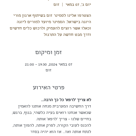
יום ג׳, 07 במאי
  |  
זום
הצטרפו אלינו לסמינר זום בשיתוף ארגון מורי
היוגה בישראל. הסמינר מיועד למורים ליוגה
וכאלו אשר רוצים להעמיק ולרכוש כלים חדשים
ודרך מבט חדשה על התרגול
זמן ומיקום
07 במאי 2024, 19:30 – 21:00
זום
פרטי האירוע
לא צריך 'לרפא' כל כך הרבה... 
דרך החשיבה המערבית מנחה אותנו להאמין 
שכאשר אנחנו רואים בעיה כלשהי, בגוף, ברגש, 
בחיים שלנו - צריך 'לרפא' אותה.
להכנס לעובי הקורה, לפרק אותה, להפוך אותה, 
לנתח אותה ואז... אז הוא יהיה בסדר