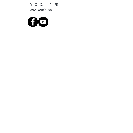
שי בכר
052-8567136
הרשמו לרשימת
התפוצה
רשמו אותי