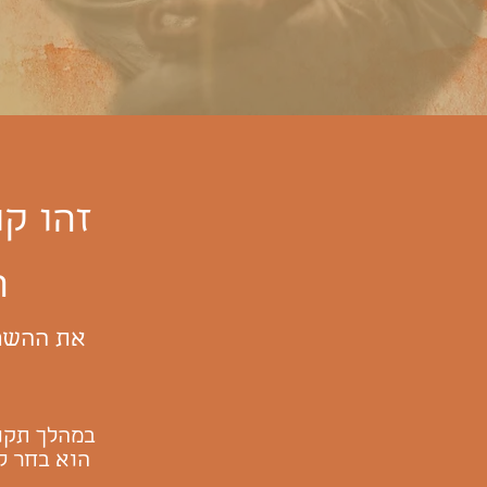
זהו ק
ה
את ההשרא
במהלך תקופ
הוא בחר ל