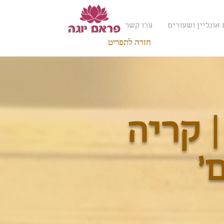
אונליין ושעורים
צרו קשר
חזרה לתפריט
| קריה
'