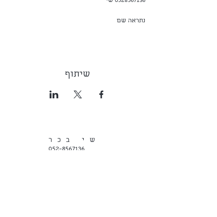
0528567136 שי
נתראה שם
שיתוף
שי בכר
052-8567136
הרשמו לרשימת
התפוצה