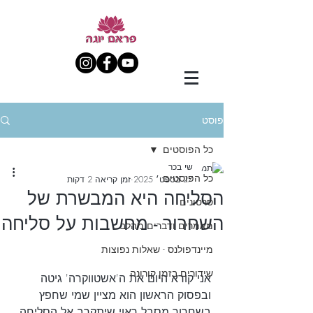
פוסט
כל הפוסטים
שי בכר
כל הפוסטים
27 בספט׳ 2025
זמן קריאה 2 דקות
הסליחה היא המבשרת של
סרטונים
השחרור - מחשבות על סליחה
מאמרים ודברים מהלב
מיינדפולנס - שאלות נפוצות
שידורים בזמן קורונה
אני קורא היום את ה'אשטווקרה' גיטה
ובפסוק הראשון הוא מציין שמי שחפץ 
בשחרור מסבל ראוי שיתקרב אל הסליחה, 