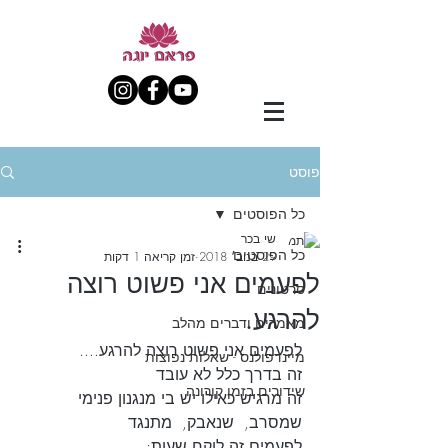
פוסט
כל הפוסטים
שי בכר
כל הפוסטים
29 בנוב׳ 2018
זמן קריאה 1 דקות
לפעמים אני פשוט רוצה
סרטונים
להרגע.
מאמרים ודברים מהלב
לפעמים אני פשוט רוצה להרגע.... 
מיינדפולנס - שאלות נפוצות
זה בדרך כלל לא עובד 
שידורים בזמן קורונה
זה מרגיש כאילו יש בי מנגנון פנימי 
שמסרב,  שנאבק,  מתנגד
לפעמים זה לוקח שעות: 